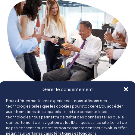
Gérer le consentement
Retraite collective
Pour offrir les meilleures expériences, nous utilisons des
technologies telles que les cookies pour stocker et/ou accéder
aux informations des appareils. Le fait de consentir à ces
Un groupe tourné vers ses collaborateurs, ses clients et son térritoire
technologies nous permettra de traiter des données telles que le
comportement de navigation ou les ID uniques sur ce site. Le fait de
© Groupe Tolede 2025
ne pas consentir ou de retirer son consentement peut avoir un effet
négatif sur certaines caractéristiques et fonctions.
Mentions légales
Politique de confidentialité
Contact