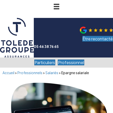
Être recontacté
05 46 38 76 65
Particuliers
Professionnel
Accueil
>
Professionnels
>
Salariés
> Epargne salariale