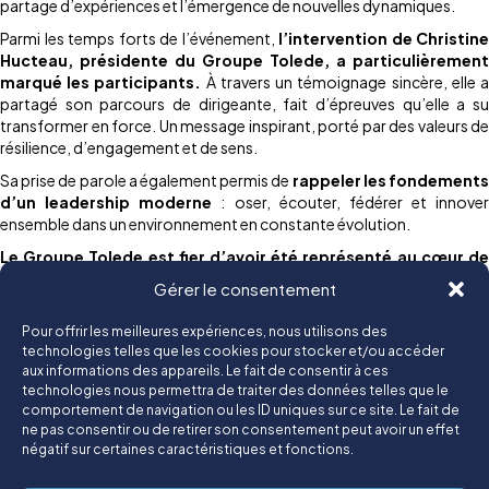
partage d’expériences et l’émergence de nouvelles dynamiques.
Parmi les temps forts de l’événement,
l’intervention de Christine
Hucteau, présidente du Groupe Tolede, a particulièrement
marqué les participants.
À travers un témoignage sincère, elle 
partagé son parcours de dirigeante, fait d’épreuves qu’elle a su
transformer en force. Un message inspirant, porté par des valeurs de
résilience, d’engagement et de sens.
Sa prise de parole a également permis de
rappeler les fondement
d’un leadership moderne
: oser, écouter, fédérer et innover
ensemble dans un environnement en constante évolution.
Le Groupe Tolede est fier d’avoir été représenté au cœur de
cet événement d’envergure
, au sein d’une communauté engagé
Gérer le consentement
pour faire évoluer les pratiques et accompagner les transformations
du monde de l’entreprise.
Pour offrir les meilleures expériences, nous utilisons des
technologies telles que les cookies pour stocker et/ou accéder
aux informations des appareils. Le fait de consentir à ces
Un groupe tourné vers ses collaborateurs, ses clients et son térritoire
technologies nous permettra de traiter des données telles que le
comportement de navigation ou les ID uniques sur ce site. Le fait de
© Groupe Tolede 2025
ne pas consentir ou de retirer son consentement peut avoir un effet
négatif sur certaines caractéristiques et fonctions.
Mentions légales
Politique de confidentialité
Contact