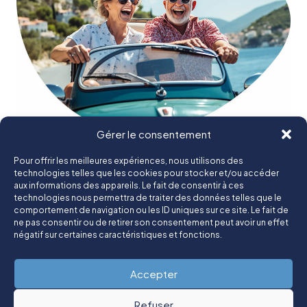
Gérer le consentement
Retraite
Pour offrir les meilleures expériences, nous utilisons des
technologies telles que les cookies pour stocker et/ou accéder
aux informations des appareils. Le fait de consentir à ces
Un groupe tourné vers ses collaborateurs, ses clients et son térritoire
technologies nous permettra de traiter des données telles que le
comportement de navigation ou les ID uniques sur ce site. Le fait de
© Groupe Tolede 2025
ne pas consentir ou de retirer son consentement peut avoir un effet
négatif sur certaines caractéristiques et fonctions.
Mentions légales
Politique de confidentialité
Contact
Accepter
Refuser