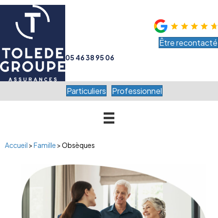
Être recontacté
05 46 38 95 06
Particuliers
Professionnel
Accueil
>
Famille
> Obsèques