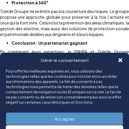
Protection à 360°
Tolede Groupe ne se limite pas à la couverture des risques. Le groupe
propose une approche globale pour préserver à la fois l’activité et
ceux qui la font vivre. Cela inclut la prévention des aléas climatiques, la
gestion des sinistres, mais aussi des solutions de protection sociale
et patrimoniale dédiées aux dirigeants et à leurs équipes.
Conclusion : Un partenariat gagnant
En combinant leurs expertises, la FNHPA et Tolede Groupe
Assurances offrent aux professionnels de l’HPA une alliance unique
Gérer le consentement
pour construire ensemble un avenir plus résilient et serein pour
l’hôtellerie de plein air.
Pour offrir les meilleures expériences, nous utilisons des
technologies telles que les cookies pour stocker et/ou accéder
aux informations des appareils. Le fait de consentir à ces
Un groupe tourné vers ses collaborateurs, ses clients et son térritoire
technologies nous permettra de traiter des données telles que le
comportement de navigation ou les ID uniques sur ce site. Le fait de
© Groupe Tolede 2025
ne pas consentir ou de retirer son consentement peut avoir un effet
négatif sur certaines caractéristiques et fonctions.
Mentions légales
Politique de confidentialité
Contact
Accepter