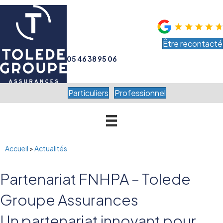
Être recontacté
05 46 38 95 06
Particuliers
Professionnel
Accueil
>
Actualités
Partenariat FNHPA – Tolede
Groupe Assurances
Un partenariat innovant pour