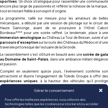
sportives
. Un choix stratégique pour rassembler une communauté
encore plus large de passionnés et refléter la richesse de la marque,
tout en restant fidèle à son esprit d’origine.
Le programme, taillé sur mesure pour les amateurs de belles
mécaniques, a débuté par une session de pilotage sur le circuit de
Haute Saintonge, avant de se poursuivre à l’Hôtel Cabot
Bordeaux**** pour une soirée raffiné. Le lendemain, place à une
immersion œnologique
au Château La Tour de Bessan, suivie d’un
parcours d’exception
sur la route des Châteaux du Médoc et d’un
traversée pittoresque de l’estuaire de la Gironde.
Le rassemblement s’est clôturé en beauté avec une
soirée de gala
au Domaine de Saint-Palais
, dans une ambiance mêlant élégance
et passion.
Complet en seulement quinze jours, l’événement confirme son
attractivité et illustre l’engagement de Tolede Groupe à offrir des
expériences uniques
, à la hauteur des véhicules qu’il protège
depuis plus de 50 ans.
Gérer le consentement
Rendez-vous est déjà pris pour l’édition 2026, qui promet de
nouvelles émotions… et toujours plus de passion Porsche.
Pour offrir les meilleures expériences, nous utilisons des
technologies telles que les cookies pour stocker et/ou accéder