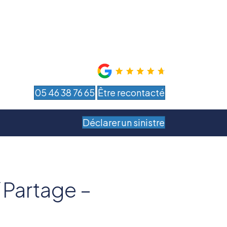
05 46 38 76 65
Être recontacté
Déclarer un sinistre
“Partage –