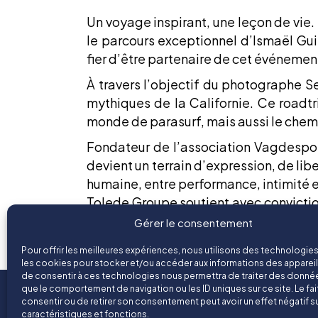
Un voyage inspirant, une leçon de vie. 
le parcours exceptionnel d’Ismaël Gui
fier d’être partenaire de cet événement 
À travers l’objectif du photographe S
mythiques de la Californie. Ce roadtri
monde de parasurf, mais aussi le chem
Fondateur de l’association Vagdespoir
devient un terrain d’expression, de lib
humaine, entre performance, intimité 
Tolede Groupe soutient avec conviction 
le goût de l’engagement.
Gérer le consentement
Rendez-vous au Palais de Royan, du 25 ju
Pour offrir les meilleures expériences, nous utilisons des technologies
les cookies pour stocker et/ou accéder aux informations des appareils
de consentir à ces technologies nous permettra de traiter des donnée
que le comportement de navigation ou les ID uniques sur ce site. Le fai
Un groupe tourné vers ses collaborateurs
consentir ou de retirer son consentement peut avoir un effet négatif s
caractéristiques et fonctions.