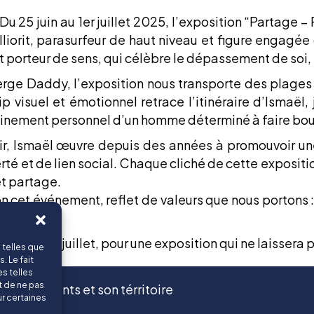
Du 25 juin au 1er juillet 2025, l’exposition “Partage –
lliorit, parasurfeur de haut niveau et figure engagée
porteur de sens, qui célèbre le dépassement de soi, la 
erge Daddy, l’exposition nous transporte des plages
p visuel et émotionnel retrace l’itinéraire d’Ismaël
inement personnel d’un homme déterminé à faire boug
, Ismaël œuvre depuis des années à promouvoir une v
erté et de lien social. Chaque cliché de cette exposi
et partage.
cet événement, reflet de valeurs que nous portons : le
in au 1er juillet, pour une exposition qui ne laissera 
 telles que
. Le fait
s telles
t de ne pas
, ses clients et son térritoire
ur certaines